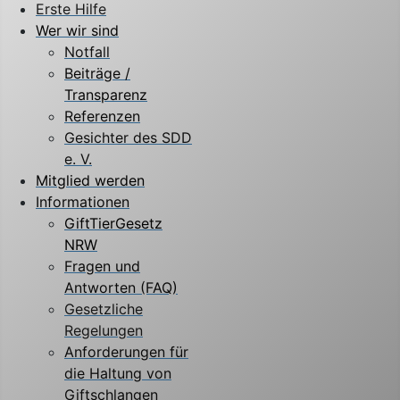
Erste Hilfe
Wer wir sind
Notfall
Beiträge /
Transparenz
Referenzen
Gesichter des SDD
e. V.
Mitglied werden
Informationen
GiftTierGesetz
NRW
Fragen und
Antworten (FAQ)
Gesetzliche
Regelungen
Anforderungen für
die Haltung von
Giftschlangen