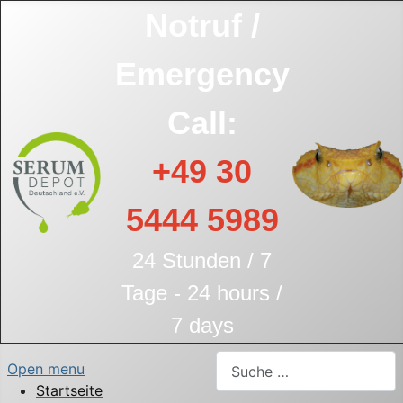
Notruf /
Emergency
Call:
+49 30
5444 5989
24 Stunden / 7
Tage - 24 hours /
7 days
Suchen
Open menu
Startseite