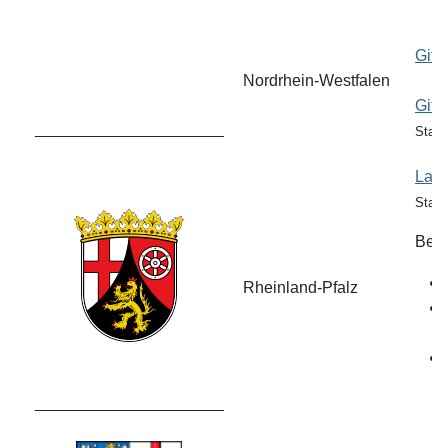
Gift
Nordrhein-Westfalen
Gift
_____________________
Stand
Land
Stan
Bei 
Rheinland-Pfalz
_____________________