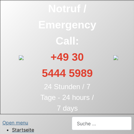
Notruf /
Emergency
Call:
+49 30
5444 5989
24 Stunden / 7
Tage - 24 hours /
7 days
Suchen
Open menu
Startseite