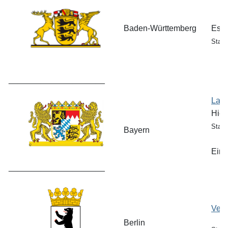
Baden-Württemberg
Es s
Stand
_____________________
Land
Hier
Stand
Bayern
Eine
_____________________
Vero
Berlin