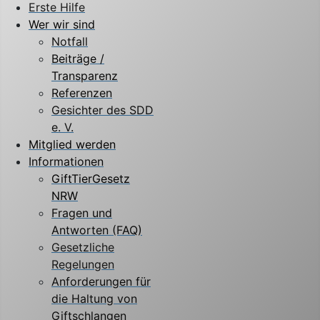
Erste Hilfe
Wer wir sind
Notfall
Beiträge /
Transparenz
Referenzen
Gesichter des SDD
e. V.
Mitglied werden
Informationen
GiftTierGesetz
NRW
Fragen und
Antworten (FAQ)
Gesetzliche
Regelungen
Anforderungen für
die Haltung von
Giftschlangen