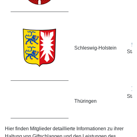
_____________________
Ge
Schleswig-Holstein
Stan
_____________________
Th
Stan
Thüringen
_____________________
Hier finden Mitglieder detaillierte Informationen zu ihrer
Haltung von Giftschlangen und den Leistungen des