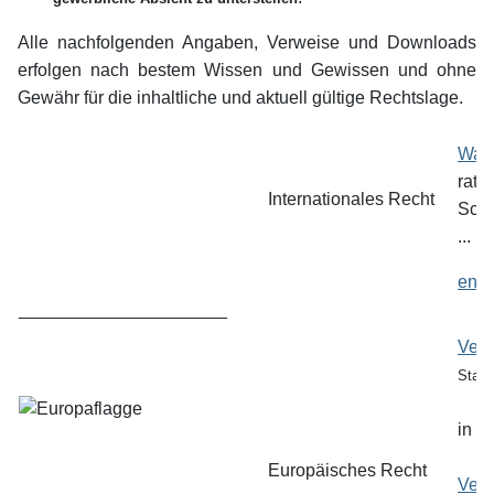
Alle nachfolgenden Angaben, Verweise und Downloads
erfolgen nach bestem Wissen und Gewissen und ohne
Gewähr für die inhaltliche und aktuell gültige Rechtslage.
Wash
ratifi
Internationales Recht
Schw
...
engl
_____________________
Vero
Stand
in V
Europäisches Recht
Vero