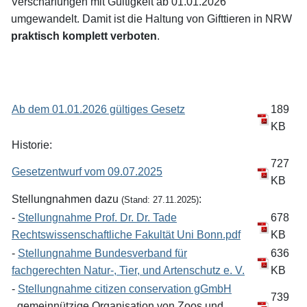
Verschärfungen mit Gültigkeit ab 01.01.2026
umgewandelt. Damit ist die Haltung von Gifttieren in NRW
praktisch komplett verboten
.
Ab dem 01.01.2026 gültiges Gesetz
189
KB
Historie:
727
Gesetzentwurf vom 09.07.2025
KB
Stellungnahmen dazu
:
(Stand: 27.11.2025)
-
Stellungnahme Prof. Dr. Dr. Tade
678
Rechtswissenschaftliche Fakultät Uni Bonn.pdf
KB
-
Stellungnahme Bundesverband für
636
fachgerechten Natur-, Tier, und Artenschutz e. V.
KB
-
Stellungnahme citizen conservation gGmbH
739
gemeinnützige Organisation von Zoos und