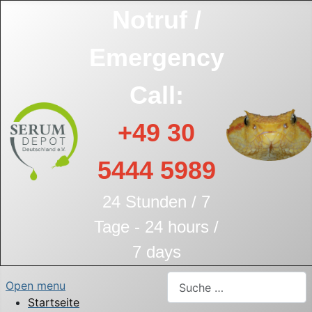
Notruf /
Emergency
Call:
+49 30
5444 5989
24 Stunden / 7
Tage - 24 hours /
7 days
Suchen
Open menu
Startseite