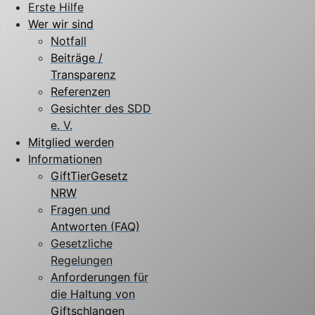
Erste Hilfe
Wer wir sind
Notfall
Beiträge /
Transparenz
Referenzen
Gesichter des SDD
e. V.
Mitglied werden
Informationen
GiftTierGesetz
NRW
Fragen und
Antworten (FAQ)
Gesetzliche
Regelungen
Anforderungen für
die Haltung von
Giftschlangen